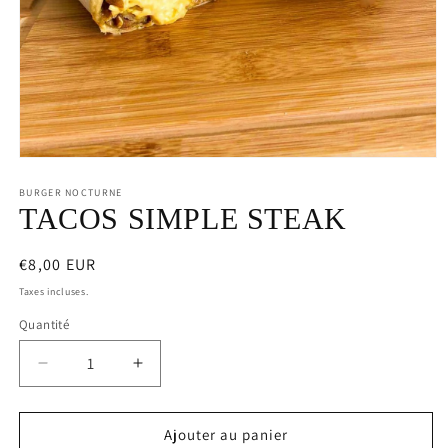
Ouvrir
le
média
BURGER NOCTURNE
1
TACOS SIMPLE STEAK
dans
une
fenêtre
Prix
€8,00 EUR
modale
habituel
Taxes incluses.
Quantité
Réduire
Augmenter
la
la
quantité
quantité
de
de
Ajouter au panier